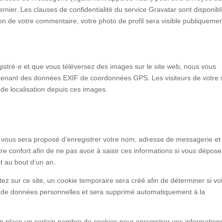
dernier. Les clauses de confidentialité du service Gravatar sont disponib
ation de votre commentaire, votre photo de profil sera visible publiqueme
registré·e et que vous téléversez des images sur le site web, nous vous
ntenant des données EXIF de coordonnées GPS. Les visiteurs de votre s
de localisation depuis ces images.
l vous sera proposé d’enregistrer votre nom, adresse de messagerie et 
e confort afin de ne pas avoir à saisir ces informations si vous dépos
t au bout d’un an.
z sur ce site, un cookie temporaire sera créé afin de déterminer si vo
as de données personnelles et sera supprimé automatiquement à la
 place un certain nombre de cookies pour enregistrer vos information