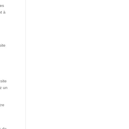
les
nt à
ite
site
ez un
tre
s de