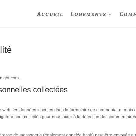
Accueil
Logements
Comm
lité
4night.com.
sonnelles collectées
 web, les données inscrites dans le formulaire de commentaire, mais 
avigateur sont collectés pour nous aider à la détection des commentaire
adresse de messagerie (également appelée hash) peut être envoyée a