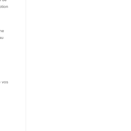
ption
 ne
au
e vos